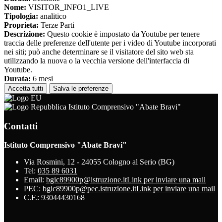
Nome:
VISITOR_INFO1_LIVE
Tipologia:
analitico
Proprieta:
Terze Parti
Descrizione:
Questo cookie è impostato da Youtube per tenere
traccia delle preferenze dell'utente per i video di Youtube incorporati
nei siti; può anche determinare se il visitatore del sito web sta
utilizzando la nuova o la vecchia versione dell'interfaccia di
Youtube.
Durata:
6 mesi
Accetta tutti
Salva le preferenze
Istituto Comprensivo "Abate Bravi"
Contatti
Istituto Comprensivo "Abate Bravi"
Via Rosmini, 12 - 24055 Cologno al Serio (BG)
Tel:
035 89 6031
Email:
bgic89900p@istruzione.it
Link per inviare una mail
PEC:
bgic89900p@pec.istruzione.it
Link per inviare una mail
C.F.: 93044430168