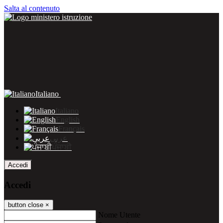
Salta al contenuto
Italiano
Italiano
English
Français
عربى
ਪੰਜਾਬੀ
Accedi
Accedi
button close
×
Nome Utente