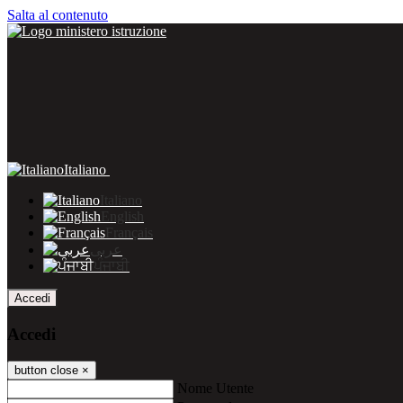
Salta al contenuto
Italiano
Italiano
English
Français
عربى
ਪੰਜਾਬੀ
Accedi
Accedi
button close
×
Nome Utente