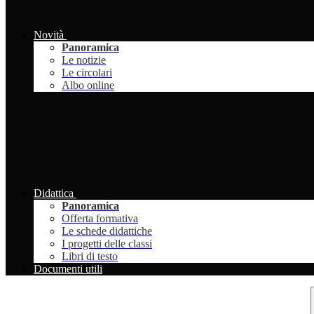
Novità
Panoramica
Le notizie
Le circolari
Albo online
Didattica
Panoramica
Offerta formativa
Le schede didattiche
I progetti delle classi
Libri di testo
Documenti utili