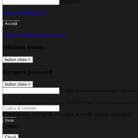
Password
Password dimenticata?
-
Entra con SPID
Entra con CIE
Seleziona utente
button close
×
Recupero password
button close
×
E-mail
Verrà inviato un messaggio all'indirizz
Non hai una e-mail associata al nome utente? Effettua il reset della password tram
E-mail inviata, si prega di controllare la casella di posta elettronica!
Errore
Chiudi