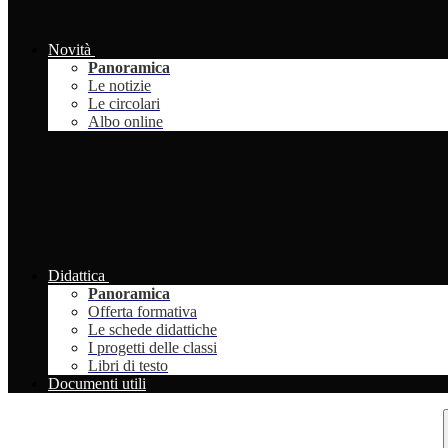
Novità
Panoramica
Le notizie
Le circolari
Albo online
Didattica
Panoramica
Offerta formativa
Le schede didattiche
I progetti delle classi
Libri di testo
Documenti utili