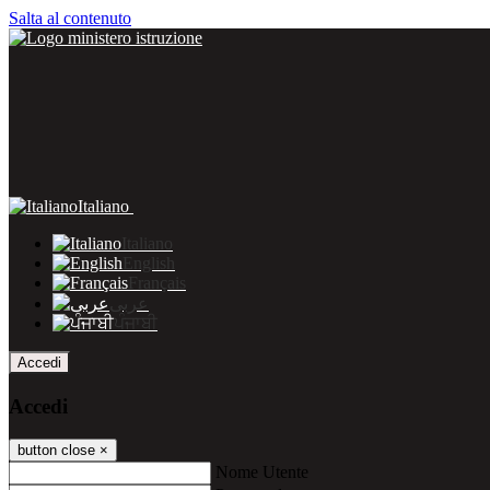
Salta al contenuto
Italiano
Italiano
English
Français
عربى
ਪੰਜਾਬੀ
Accedi
Accedi
button close
×
Nome Utente