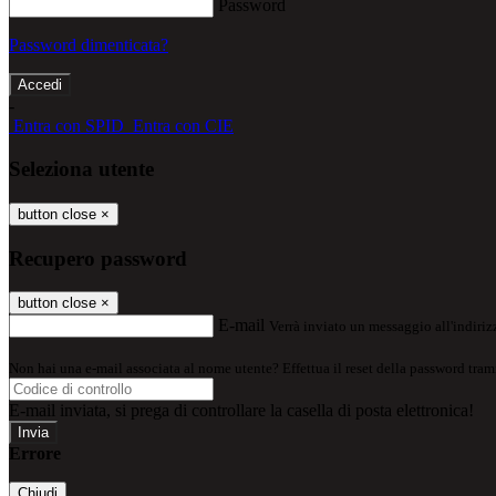
Password
Password dimenticata?
-
Entra con SPID
Entra con CIE
Seleziona utente
button close
×
Recupero password
button close
×
E-mail
Verrà inviato un messaggio all'indirizz
Non hai una e-mail associata al nome utente? Effettua il reset della password tram
E-mail inviata, si prega di controllare la casella di posta elettronica!
Errore
Chiudi